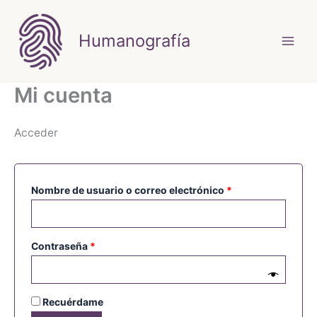
Ir
al
Humanografía
contenido
Mi cuenta
Acceder
Obligatorio
Nombre de usuario o correo electrónico
*
Obligatorio
Contraseña
*
Recuérdame